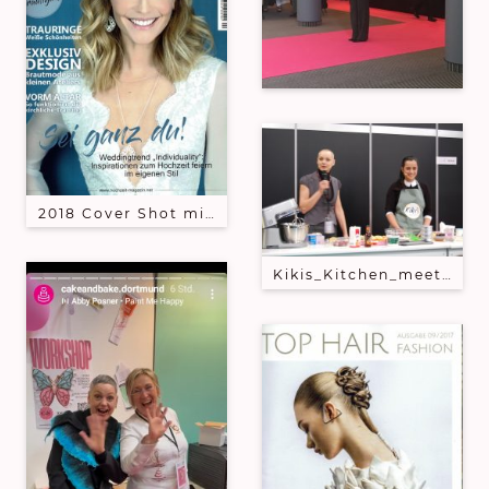
2018 Cover Shot mit Sky is no limiT Brautschmuck m
Kikis_Kitchen_meets_S